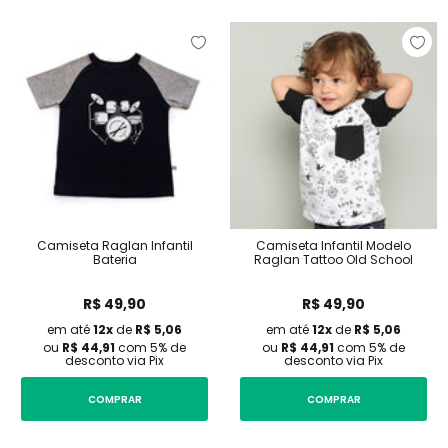
Camiseta Raglan Infantil
Camiseta Infantil Modelo
Bateria
Raglan Tattoo Old School
Preço normal
Preço normal
R$ 49,90
R$ 49,90
em até
12x
de
R$
5,06
em até
12x
de
R$
5,06
ou
R$ 44,91
com 5% de
ou
R$ 44,91
com 5% de
desconto via Pix
desconto via Pix
COMPRAR
COMPRAR