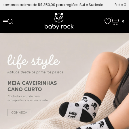
Pular para o conteúdo
s acima de R$ 350,00 para regiões Sul e Sudeste
Frete Grátis em 
0