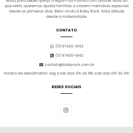
estilo, para bebês que já chegam ao mundo com atitude. Mais do
que vestir, queremos ajudar famílias a criarem memórias especiais
desde os primeiros dias. Bem-vindo à Baby Rock. Vista atitude
desde a maternidade.
CONTATO
(11) 97400-9142
(11) 97400-9142
contato@babyrock.com.br
Horário de atendimento: seg a sex das 10h às 18h sab das 10h às 14h
REDES SOCIAIS