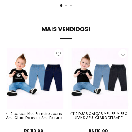
MAIS VENDIDOS!
kit 2 calças Meu Primeiro Jeans
KIT 2 DUAS CALÇAS MEU PRIMIERO
Azul Claro Delave e Azul Escuro
JEANS AZUL CLARO DELAVE E
JEANS PRETO
Preço normal
Preço normal
R$ 110,00
R$ 110,00